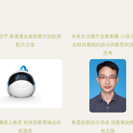
堅守 康邁通金參肽壓片的貼牌
本來生活攜手首農集團 30億
配方之道
生鮮供應鏈的啟示與教育科
思考
機器人教育 科技與教育融合的
教育創新的引領者 張愛軍的
新篇章
技之路