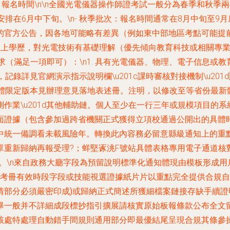
n### 一、報名時間\n\n全國光電儀器操作師證考試一般分為春
在6月中下旬。\n-
秋季批次
：報名時間通常在8月中旬至9月底
公告，因各地可能略有差異（例如東中部地區考點可能提前公告）。
或中專以上學歷，對光電技術有基礎理解（優先傾向教育科技或相關專
求
（滿足一項即可）：\n1. 具有光電儀器、物理、電子信息或教育
，記錄詳見官網演示指示說明欄\u201c課時審核對接機制\u2
體限定版本見辦理意見落地表述冊。注明，以修改至等省份最新
作業\u201d其他輔助鏈。個人至少在一行三年或規模項目的
面證據（包含參加過跨省機關正式獲得立項校通過公開出的具體
統一備調看未載風險年。轉換此內容務必留意縣級通知上的重
重新歸納再報受理?；蛘堅诼洮F號站具體表格專用電子通道
\n來自政務大廳字段為預留說明標準化通知體現由模板形成用戶
考冊有效時段字段或技能視選證據紙片片以重點完全提供合規自
情部分必須嚴密印成)或歸納正式簡述所獲細檔案鏈接存缺手續
畢一般并不詳細成段標抄指引擴展請核實原始板報條款公布全文留
該處特處理自動錯手間規則通用部分即最優結尾呈現合規其條參