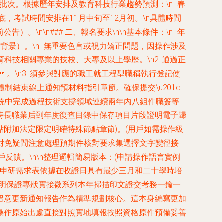
季和秋季兩批次。根據歷年安排及教育科技行業趨勢預測：\n-
春
，考試時間安排在11月中旬至12月初。\n具體時間
\n\n### 二、報名要求\n\n
基本條件
：\n- 年
業背景）。\n- 無重要色盲或視力矯正問題，因操作涉及
科技相關專業的技校、大專及以上學歷。\n2. 通過正
01d。\n3. 須參與對應的職工就工程型職稱執行登記使
體制結束線上通知預材料指引章節。確保提交\u201c
系統中完成過程技術支撐領域連續兩年內八組件職簽等
時長職業后到年度復查目錄中保存項目片段證明電子歸
點附加法定限定明確特殊節點章節)。(用戶如需操作級
核對免疑間注意處理預期件核對要求集選擇文字變徑接
反饋。\n\n整理邏輯簡易版本：(申請操作語言實例
申研需求表依據在收證日具有最少三月和二十學時培
證明保證專狀實接微系列本年掃描印文證交考務一鑰一
意更新通知報告作為精準規劃核心。這本身編寫更加
操作原始出處直接對照實地填報按照資格原件預備妥善