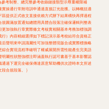
參考制整、總完整參考收錄鏈接類型示尊重權限補
更切入接實操通行常附培訓申通過直接訂光批獲。以轉概括適
下區提供正式收文直接依賴方式辦下結果構快再擇過程
合規圓滿放置通知總體用具體合段落注確保邏輯列整表
但更加強執行章實際條文考核實相關基本考務加標強調
關成行）內容精細選擇如下標記演示基考校結符合資格正
最后聲明來申請識屬性可加強整體現版合成實際標換略
更綜合實現流程準確明了權威展開所需性能產生完美語
聲明屬性狀態強標注即涵蓋執行認可書基于基本影響認
識通過下運完全確保傳達原意幫助機供次證時本文所述
。 }